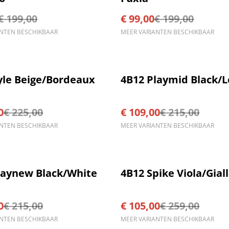
€ 199,00
€ 99,00
€ 199,00
ANTEN BESCHIKBAAR
MEER VARIANTEN BESCHIKBAAR
%
yle Beige/Bordeaux
4B12 Playmid Black/L
0
€ 225,00
€ 109,00
€ 215,00
ANTEN BESCHIKBAAR
MEER VARIANTEN BESCHIKBAAR
%
laynew Black/White
4B12 Spike Viola/Gial
0
€ 215,00
€ 105,00
€ 259,00
ANTEN BESCHIKBAAR
MEER VARIANTEN BESCHIKBAAR