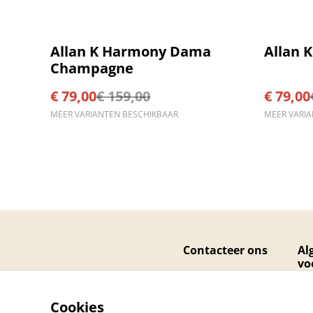
%
%
Allan K Harmony Dama
Allan 
Champagne
€ 79,00
€ 159,00
€ 79,00
MEER VARIANTEN BESCHIKBAAR
MEER VARI
Contacteer ons
Al
vo
Cookies