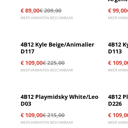
€ 89,00
€ 209,00
€ 99,00
MEER VARIANTEN BESCHIKBAAR
MEER VARI
%
%
4B12 Kyle Beige/Animalier
4B12 K
D117
D113
€ 109,00
€ 225,00
€ 109,0
MEER VARIANTEN BESCHIKBAAR
MEER VARI
%
%
4B12 Playmidsky White/Leo
4B12 P
D03
D226
€ 109,00
€ 215,00
€ 109,0
MEER VARIANTEN BESCHIKBAAR
MEER VARI