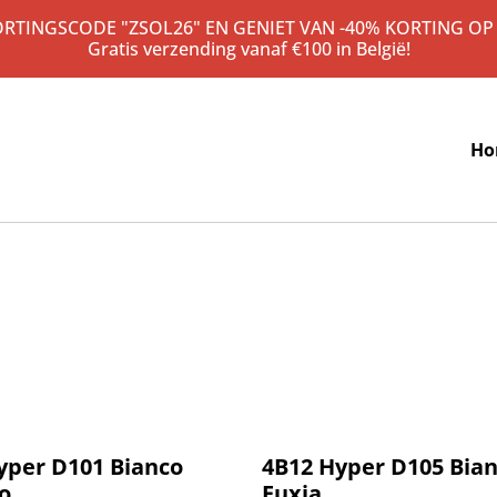
KORTINGSCODE "ZSOL26" EN GENIET VAN -40% KORTING OP
Gratis verzending vanaf €100 in België!
Ho
%
yper D101 Bianco
4B12 Hyper D105 Bia
o
Fuxia