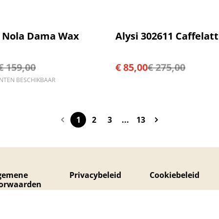
%
K Nola Dama Wax
Alysi 302611 Caffelat
€ 159,00
€ 85,00
€ 275,00
ANTEN BESCHIKBAAR
1
2
3
...
13
gemene
Privacybeleid
Cookiebeleid
orwaarden