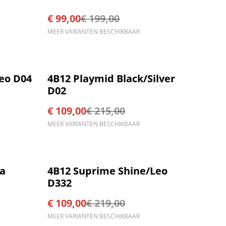
€ 99,00
€ 199,00
MEER VARIANTEN BESCHIKBAAR
%
eo D04
4B12 Playmid Black/Silver
D02
€ 109,00
€ 215,00
MEER VARIANTEN BESCHIKBAAR
%
la
4B12 Suprime Shine/Leo
D332
€ 109,00
€ 219,00
MEER VARIANTEN BESCHIKBAAR