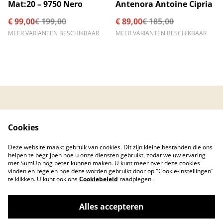
%
%
Mat:20 – 9750 Nero
Antenora Antoine Cipria
€ 99,00
€ 199,00
€ 89,00
€ 185,00
MEER VARIANTEN BESCHIKBAAR
MEER VARIANTEN BESCHIKBAAR
Contacteer ons
Algemene
voorwaarden
Cookies
Privacybeleid
Cookiebeleid
Created by © 2026
Deze website maakt gebruik van cookies. Dit zijn kleine bestanden die ons
PC Care Center
helpen te begrijpen hoe u onze diensten gebruikt, zodat we uw ervaring
met SumUp nog beter kunnen maken. U kunt meer over deze cookies
vinden en regelen hoe deze worden gebruikt door op "Cookie-instellingen"
te klikken. U kunt ook ons
Cookiebeleid
raadplegen.
Alles accepteren
©
2026
Finezza schoenen