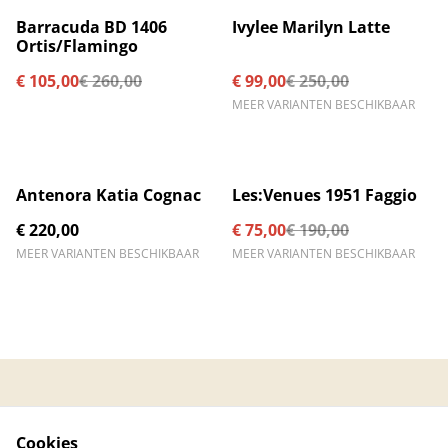
%
%
Barracuda BD 1406
Ivylee Marilyn Latte
Ortis/Flamingo
€ 105,00
€ 260,00
€ 99,00
€ 250,00
MEER VARIANTEN BESCHIKBAAR
%
Antenora Katia Cognac
Les:Venues 1951 Faggio
€ 220,00
€ 75,00
€ 190,00
MEER VARIANTEN BESCHIKBAAR
MEER VARIANTEN BESCHIKBAAR
Contacteer ons
Algemene
voorwaarden
Cookies