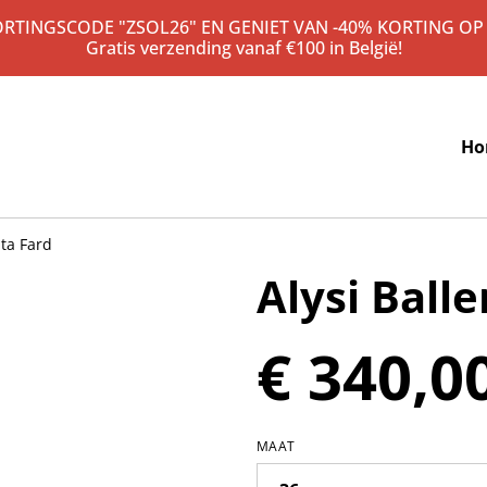
KORTINGSCODE "ZSOL26" EN GENIET VAN -40% KORTING OP
Gratis verzending vanaf €100 in België!
Ho
ata Fard
Alysi Balle
€ 340,0
MAAT