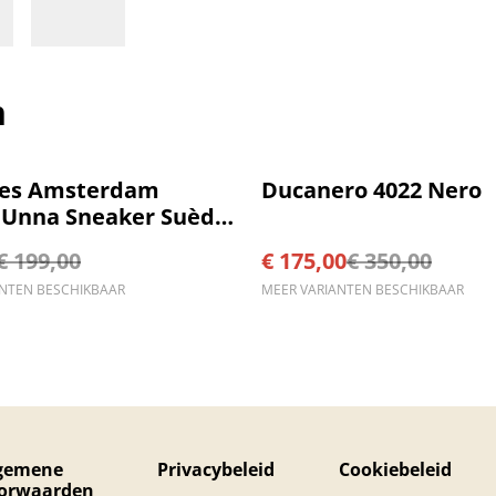
n
%
ies Amsterdam
Ducanero 4022 Nero
Unna Sneaker Suède
€ 199,00
€ 175,00
€ 350,00
ANTEN BESCHIKBAAR
MEER VARIANTEN BESCHIKBAAR
gemene
Privacybeleid
Cookiebeleid
orwaarden