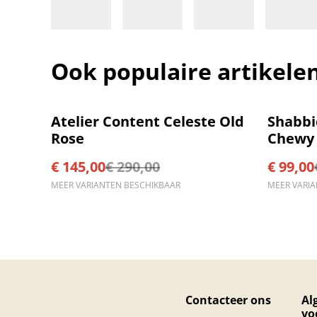
Ook populaire artikele
%
%
Atelier Content Celeste Old
Shabb
Rose
Chewy 
Sand
€ 145,00
€ 290,00
€ 99,00
MEER VARIANTEN BESCHIKBAAR
MEER VARI
Contacteer ons
Al
vo