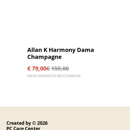
%
Allan K Harmony Dama
Champagne
€ 79,00
€ 159,00
MEER VARIANTEN BESCHIKBAAR
Created by © 2026
PC Care Center