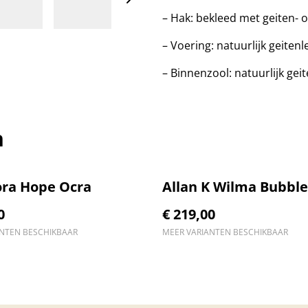
– Hak: bekleed met geiten- of
– Voering: natuurlijk geitenl
– Binnenzool: natuurlijk gei
n
ra Hope Ocra
Allan K Wilma Bubbl
0
€ 219,00
ANTEN BESCHIKBAAR
MEER VARIANTEN BESCHIKBAAR