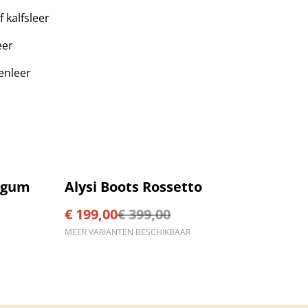
 kalfsleer
eer
tenleer
%
egum
Alysi Boots Rossetto
€ 199,00
€ 399,00
MEER VARIANTEN BESCHIKBAAR