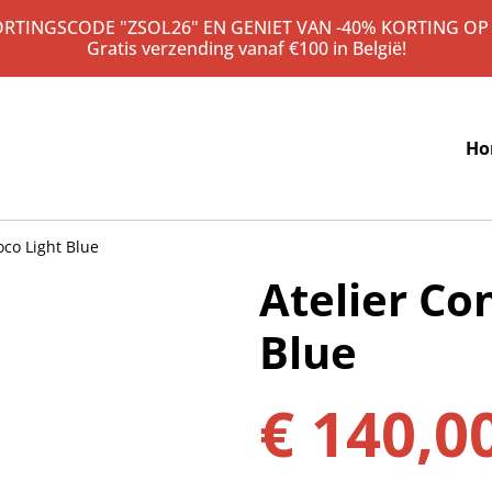
KORTINGSCODE "ZSOL26" EN GENIET VAN -40% KORTING OP
Gratis verzending vanaf €100 in België!
Ho
oco Light Blue
Atelier Co
Blue
€ 140,0