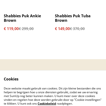
%
%
Shabbies Puk Ankie
Shabbies Puk Tuba
Brown
Brown
€ 119,00
€ 299,00
€ 149,00
€ 370,00
Contacteer ons
Algemene
voorwaarden
Cookies
Privacybeleid
Cookiebeleid
Created by © 2026
Deze website maakt gebruik van cookies. Dit zijn kleine bestanden die ons
PC Care Center
helpen te begrijpen hoe u onze diensten gebruikt, zodat we uw ervaring
met SumUp nog beter kunnen maken. U kunt meer over deze cookies
vinden en regelen hoe deze worden gebruikt door op "Cookie-instellingen"
te klikken. U kunt ook ons
Cookiebeleid
raadplegen.