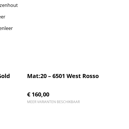
ozenhout
eer
tenleer
Gold
Mat:20 – 6501 West Rosso
€ 160,00
MEER VARIANTEN BESCHIKBAAR