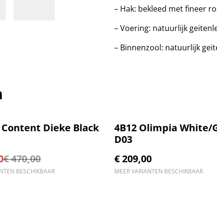
– Hak: bekleed met fineer r
– Voering: natuurlijk geitenl
– Binnenzool: natuurlijk gei
n
r Content Dieke Black
4B12 Olimpia White/
D03
0
€ 470,00
€ 209,00
ANTEN BESCHIKBAAR
MEER VARIANTEN BESCHIKBAAR