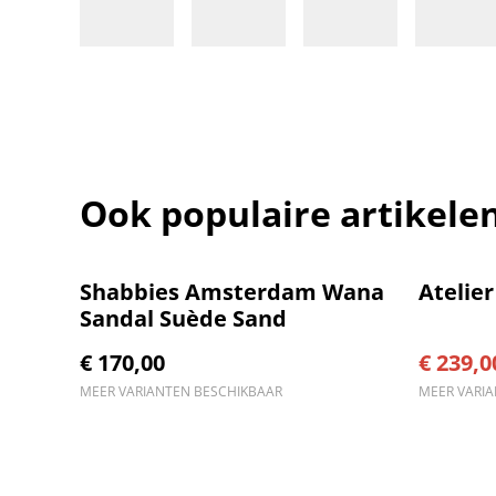
Ook populaire artikele
%
Shabbies Amsterdam Wana
Atelie
Sandal Suède Sand
€ 170,00
€ 239,0
MEER VARIANTEN BESCHIKBAAR
MEER VARI