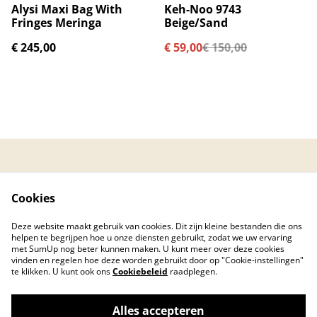
%
Alysi Maxi Bag With
Keh-Noo 9743
Fringes Meringa
Beige/Sand
€ 245,00
€ 59,00
€ 150,00
Contacteer ons
Algemene
voorwaarden
Cookies
Privacybeleid
Cookiebeleid
Created by © 2026
Deze website maakt gebruik van cookies. Dit zijn kleine bestanden die ons
PC Care Center
helpen te begrijpen hoe u onze diensten gebruikt, zodat we uw ervaring
met SumUp nog beter kunnen maken. U kunt meer over deze cookies
vinden en regelen hoe deze worden gebruikt door op "Cookie-instellingen"
te klikken. U kunt ook ons
Cookiebeleid
raadplegen.
Alles accepteren