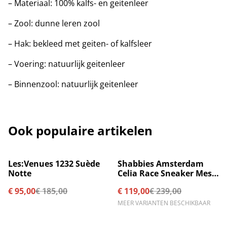
– Materiaal: 100% kalfs- en geitenleer
– Zool: dunne leren zool
– Hak: bekleed met geiten- of kalfsleer
– Voering: natuurlijk geitenleer
– Binnenzool: natuurlijk geitenleer
Ook populaire artikelen
%
%
Les:Venues 1232 Suède
Shabbies Amsterdam
Notte
Celia Race Sneaker Mesh
Black
€ 95,00
€ 185,00
€ 119,00
€ 239,00
MEER VARIANTEN BESCHIKBAAR