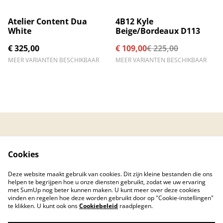
%
Atelier Content Dua
4B12 Kyle
White
Beige/Bordeaux D113
€ 325,00
€ 109,00
€ 225,00
MEER VARIANTEN BESCHIKBAAR
MEER VARIANTEN BESCHIKBAAR
Contacteer ons
Algemene
voorwaarden
Cookies
Privacybeleid
Cookiebeleid
Created by © 2026
Deze website maakt gebruik van cookies. Dit zijn kleine bestanden die ons
PC Care Center
helpen te begrijpen hoe u onze diensten gebruikt, zodat we uw ervaring
met SumUp nog beter kunnen maken. U kunt meer over deze cookies
vinden en regelen hoe deze worden gebruikt door op "Cookie-instellingen"
te klikken. U kunt ook ons
Cookiebeleid
raadplegen.