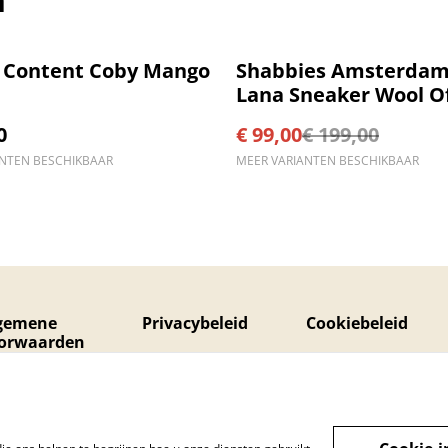
%
r Content Coby Mango
Shabbies Amsterdam
Lana Sneaker Wool O
White
0
€ 99,00
€ 199,00
ANTEN BESCHIKBAAR
MEER VARIANTEN BESCHIKBAAR
gemene
Privacybeleid
Cookiebeleid
orwaarden