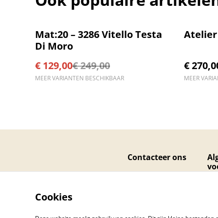
%
Mat:20 – 3286 Vitello Testa
Atelie
Di Moro
€ 129,00
€ 249,00
€ 270,0
MEER VARIANTEN BESCHIKBAAR
MEER VARI
Contacteer ons
Al
vo
Cookies