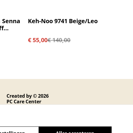
%
 Senna
Keh-Noo 9741 Beige/Leo
ff
€ 55,00
€ 140,00
Created by © 2026
PC Care Center