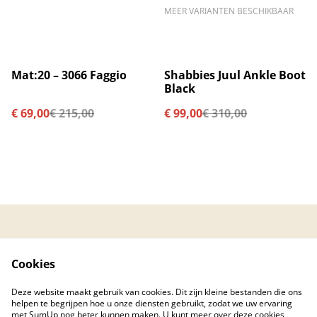
MEER VARIANTEN BESCHIKBAAR
%
%
Mat:20 – 3066 Faggio
Shabbies Juul Ankle Boot
Black
€ 69,00
€ 215,00
€ 99,00
€ 310,00
Contacteer ons
Algemene
voorwaarden
Cookies
Privacybeleid
Cookiebeleid
Created by © 2026
Deze website maakt gebruik van cookies. Dit zijn kleine bestanden die ons
PC Care Center
helpen te begrijpen hoe u onze diensten gebruikt, zodat we uw ervaring
met SumUp nog beter kunnen maken. U kunt meer over deze cookies