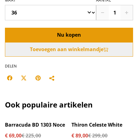
MAAT
AANTAL
Nu kopen
Toevoegen aan winkelmandje
DELEN
Ook populaire artikelen
%
%
Barracuda BD 1303 Noce
Thiron Celeste White
€ 69,00
€ 225,00
€ 89,00
€ 299,00