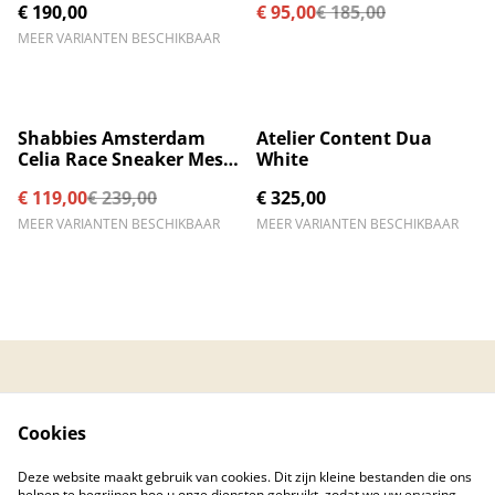
€ 190,00
€ 95,00
€ 185,00
MEER VARIANTEN BESCHIKBAAR
%
Shabbies Amsterdam
Atelier Content Dua
Celia Race Sneaker Mesh
White
Black
€ 119,00
€ 239,00
€ 325,00
MEER VARIANTEN BESCHIKBAAR
MEER VARIANTEN BESCHIKBAAR
Contacteer ons
Algemene
voorwaarden
Cookies
Privacybeleid
Cookiebeleid
Created by © 2026
Deze website maakt gebruik van cookies. Dit zijn kleine bestanden die ons
PC Care Center
helpen te begrijpen hoe u onze diensten gebruikt, zodat we uw ervaring