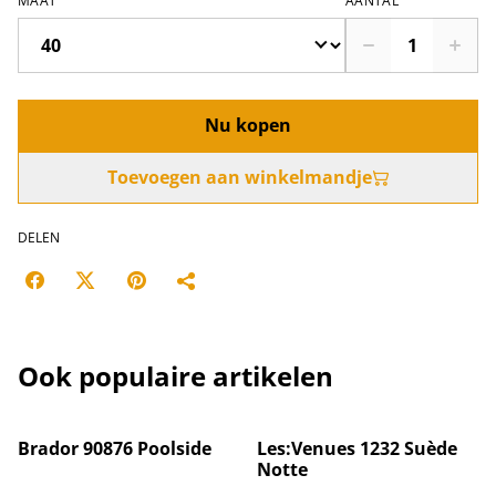
MAAT
AANTAL
Nu kopen
Toevoegen aan winkelmandje
DELEN
Ook populaire artikelen
%
Brador 90876 Poolside
Les:Venues 1232 Suède
Notte