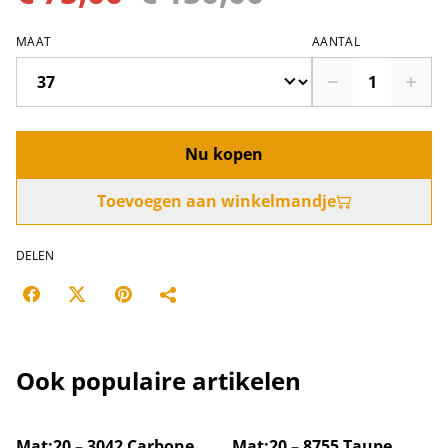
MAAT
AANTAL
Nu kopen
Toevoegen aan winkelmandje
DELEN
Ook populaire artikelen
%
%
Mat:20 – 3042 Carbone
Mat:20 – 8755 Taupe