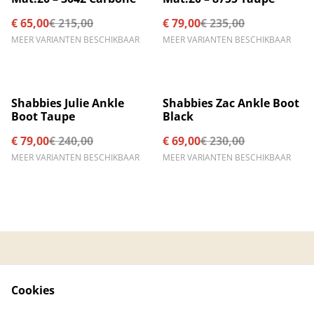
€ 65,00
€ 215,00
€ 79,00
€ 235,00
MEER VARIANTEN BESCHIKBAAR
MEER VARIANTEN BESCHIKBAAR
%
%
Shabbies Julie Ankle
Shabbies Zac Ankle Boot
Boot Taupe
Black
€ 79,00
€ 240,00
€ 69,00
€ 230,00
MEER VARIANTEN BESCHIKBAAR
MEER VARIANTEN BESCHIKBAAR
Contacteer ons
Algemene
voorwaarden
Cookies
Privacybeleid
Cookiebeleid
Created by © 2026