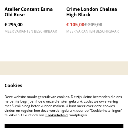
%
Atelier Content Esma
Crime London Chelsea
Old Rose
High Black
€ 295,00
€ 105,00
€ 209,00
MEER VARIANTEN BESCHIKBAAR
MEER VARIANTEN BESCHIKBAAR
Contacteer ons
Algemene
voorwaarden
Cookies
Privacybeleid
Cookiebeleid
Created by © 2026
Deze website maakt gebruik van cookies. Dit zijn kleine bestanden die ons
PC Care Center
helpen te begrijpen hoe u onze diensten gebruikt, zodat we uw ervaring
met SumUp nog beter kunnen maken. U kunt meer over deze cookies
vinden en regelen hoe deze worden gebruikt door op "Cookie-instellingen"
te klikken. U kunt ook ons
Cookiebeleid
raadplegen.