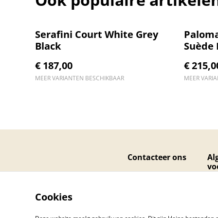
Serafini Court White Grey
Paloma
Black
Suède 
€ 187,00
€ 215,0
MEER VARIANTEN BESCHIKBAAR
MEER VARI
Contacteer ons
Al
vo
Cookies