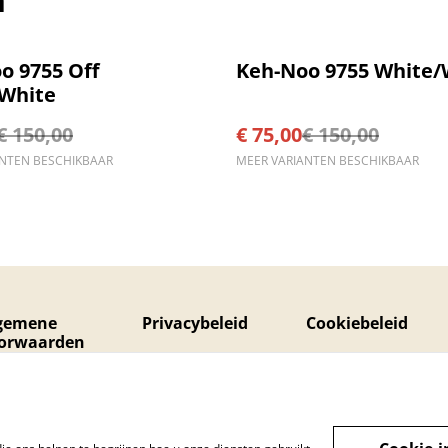
%
o 9755 Off
Keh-Noo 9755 White/
White
€ 150,00
€ 75,00
€ 150,00
ANTEN BESCHIKBAAR
MEER VARIANTEN BESCHIKBAAR
gemene
Privacybeleid
Cookiebeleid
orwaarden