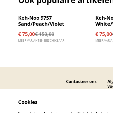
%
%
Keh-Noo 9757
Keh-No
Sand/Peach/Violet
White/
€ 75,00
€ 150,00
€ 75,00
MEER VARIANTEN BESCHIKBAAR
MEER VARI
Contacteer ons
Al
vo
Cookies