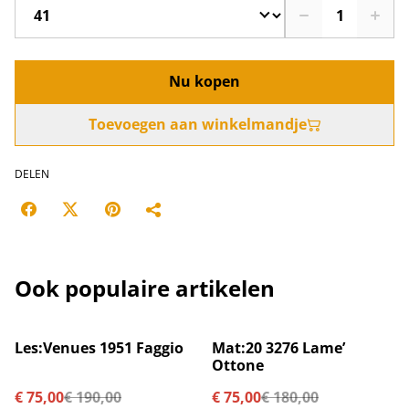
Nu kopen
Toevoegen aan winkelmandje
DELEN
Ook populaire artikelen
%
%
Les:Venues 1951 Faggio
Mat:20 3276 Lame’
Ottone
€ 75,00
€ 190,00
€ 75,00
€ 180,00