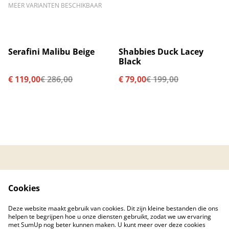
MEER VARIANTEN BESCHIKBAAR
%
%
Serafini Malibu Beige
Shabbies Duck Lacey
Black
€ 119,00
€ 286,00
€ 79,00
€ 199,00
Contacteer ons
Algemene
voorwaarden
Cookies
Privacybeleid
Cookiebeleid
Created by © 2026
Deze website maakt gebruik van cookies. Dit zijn kleine bestanden die ons
PC Care Center
helpen te begrijpen hoe u onze diensten gebruikt, zodat we uw ervaring
met SumUp nog beter kunnen maken. U kunt meer over deze cookies