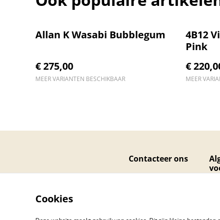
Allan K Wasabi Bubblegum
4B12 V
Pink
€ 275,00
€ 220,0
MEER VARIANTEN BESCHIKBAAR
MEER VARI
Contacteer ons
Al
vo
Cookies