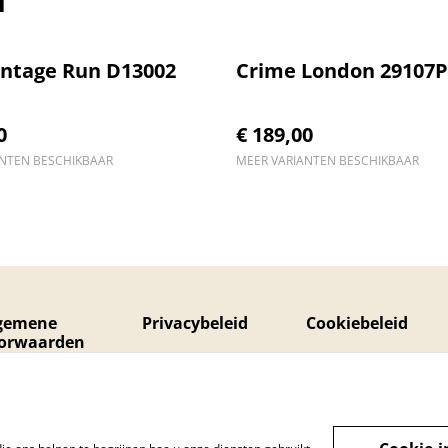
intage Run D13002
Crime London 29107
0
€ 189,00
ANTEN BESCHIKBAAR
MEER VARIANTEN BESCHIKBAAR
gemene
Privacybeleid
Cookiebeleid
orwaarden