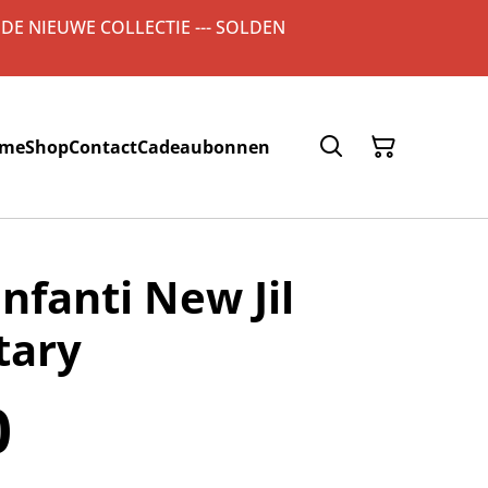
 DE NIEUWE COLLECTIE --- SOLDEN
me
Shop
Contact
Cadeaubonnen
onfanti New Jil
tary
0