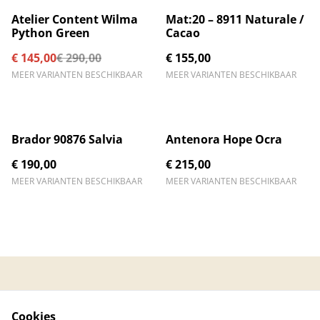
%
Atelier Content Wilma
Mat:20 – 8911 Naturale /
Python Green
Cacao
€ 145,00
€ 290,00
€ 155,00
MEER VARIANTEN BESCHIKBAAR
MEER VARIANTEN BESCHIKBAAR
Brador 90876 Salvia
Antenora Hope Ocra
€ 190,00
€ 215,00
MEER VARIANTEN BESCHIKBAAR
MEER VARIANTEN BESCHIKBAAR
Contacteer ons
Algemene
voorwaarden
Cookies