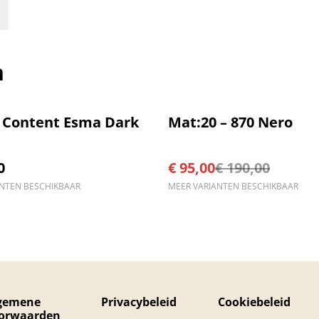
n
%
r Content Esma Dark
Mat:20 – 870 Nero
0
€ 95,00
€ 190,00
ANTEN BESCHIKBAAR
MEER VARIANTEN BESCHIKBAAR
gemene
Privacybeleid
Cookiebeleid
orwaarden