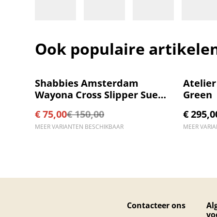
Ook populaire artikele
%
Shabbies Amsterdam
Atelie
Wayona Cross Slipper Suede
Green
Black
€ 75,00
€ 150,00
€ 295,0
MEER VARIANTEN BESCHIKBAAR
MEER VARI
Contacteer ons
Al
vo