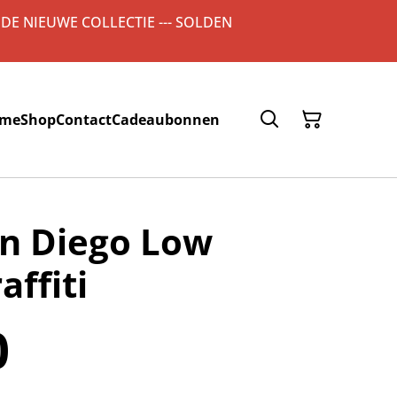
 DE NIEUWE COLLECTIE --- SOLDEN
me
Shop
Contact
Cadeaubonnen
an Diego Low
affiti
0