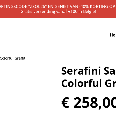
KORTINGSCODE "ZSOL26" EN GENIET VAN -40% KORTING OP
Gratis verzending vanaf €100 in België!
Ho
olorful Graffiti
Serafini S
Colorful Gr
€ 258,0