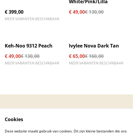
White/Pink/Lilla
€ 399,00
€ 49,00
€ 130,00
MEER VARIANTEN BESCHIKBAAR
%
%
Keh-Noo 9312 Peach
Ivylee Nova Dark Tan
€ 49,00
€ 130,00
€ 65,00
€ 160,00
MEER VARIANTEN BESCHIKBAAR
MEER VARIANTEN BESCHIKBAAR
Contacteer ons
Algemene
voorwaarden
Cookies
Privacybeleid
Cookiebeleid
Created by © 2026
Deze website maakt gebruik van cookies. Dit zijn kleine bestanden die ons