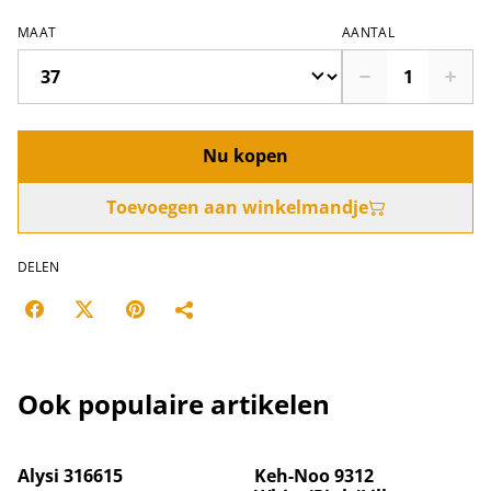
MAAT
AANTAL
Nu kopen
Toevoegen aan winkelmandje
DELEN
Ook populaire artikelen
%
Alysi 316615
Keh-Noo 9312