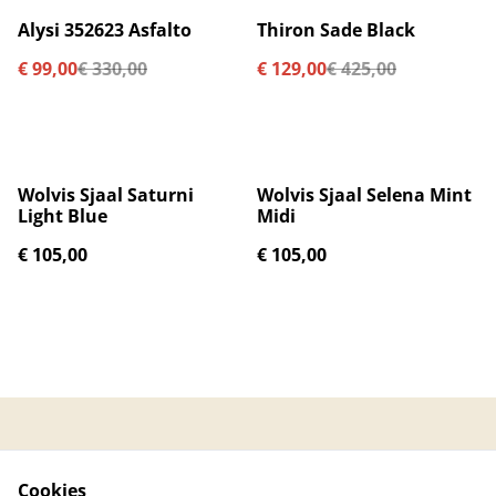
%
%
Alysi 352623 Asfalto
Thiron Sade Black
€ 99,00
€ 330,00
€ 129,00
€ 425,00
Wolvis Sjaal Saturni
Wolvis Sjaal Selena Mint
Light Blue
Midi
€ 105,00
€ 105,00
Contacteer ons
Algemene
voorwaarden
Cookies