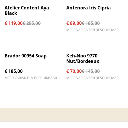
%
%
Atelier Content Aya
Antenora Iris Cipria
Black
€ 119,00
€ 295,00
€ 89,00
€ 185,00
MEER VARIANTEN BESCHIKBAAR
%
Brador 90954 Soap
Keh-Noo 9770
Nut/Bordeaux
€ 185,00
€ 70,00
€ 145,00
MEER VARIANTEN BESCHIKBAAR
MEER VARIANTEN BESCHIKBAAR
Contacteer ons
Algemene