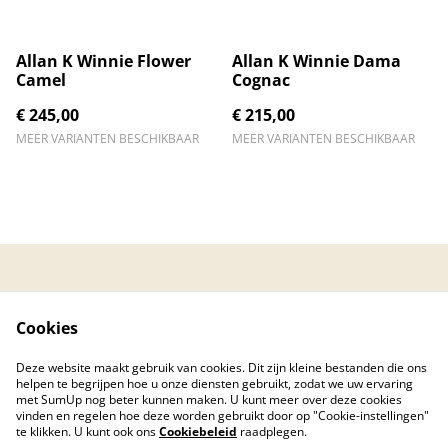
Allan K Winnie Flower
Allan K Winnie Dama
Camel
Cognac
€ 245,00
€ 215,00
MEER VARIANTEN BESCHIKBAAR
MEER VARIANTEN BESCHIKBAAR
Contacteer ons
Algemene
voorwaarden
Cookies
Privacybeleid
Cookiebeleid
Created by © 2026
Deze website maakt gebruik van cookies. Dit zijn kleine bestanden die ons
PC Care Center
helpen te begrijpen hoe u onze diensten gebruikt, zodat we uw ervaring
met SumUp nog beter kunnen maken. U kunt meer over deze cookies
vinden en regelen hoe deze worden gebruikt door op "Cookie-instellingen"
te klikken. U kunt ook ons
Cookiebeleid
raadplegen.