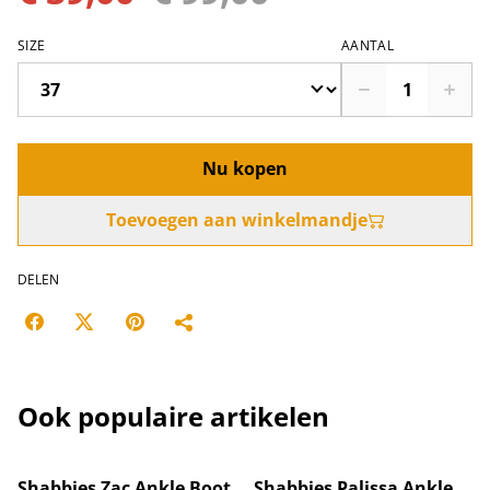
SIZE
AANTAL
Nu kopen
Toevoegen aan winkelmandje
DELEN
Ook populaire artikelen
%
%
Shabbies Zac Ankle Boot
Shabbies Palissa Ankle