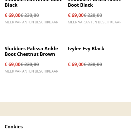
Black
Boot Black
€ 69,00
€ 230,00
€ 69,00
€ 220,00
MEER VARIANTEN BESCHIKBAAR
MEER VARIANTEN BESCHIKBAAR
%
%
Shabbies Palissa Ankle
Ivylee Evy Black
Boot Chestnut Brown
€ 69,00
€ 220,00
€ 69,00
€ 220,00
MEER VARIANTEN BESCHIKBAAR
Contacteer ons
Algemene
voorwaarden
Cookies
Privacybeleid
Cookiebeleid