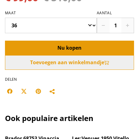
MAAT
AANTAL
Nu kopen
Toevoegen aan winkelmandje
DELEN
Ook populaire artikelen
%
Brador 68753 Vinaccia
Les:Venues 1950 Vitello