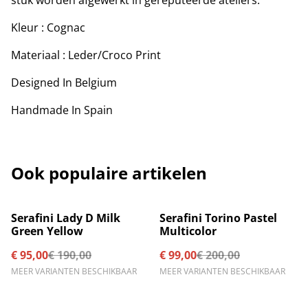
stuk worden afgewerkt in gereputeerde ateliers.
Kleur : Cognac
Materiaal : Leder/Croco Print
Designed In Belgium
Handmade In Spain
Ook populaire artikelen
%
%
Serafini Lady D Milk
Serafini Torino Pastel
Green Yellow
Multicolor
€ 95,00
€ 190,00
€ 99,00
€ 200,00
MEER VARIANTEN BESCHIKBAAR
MEER VARIANTEN BESCHIKBAAR