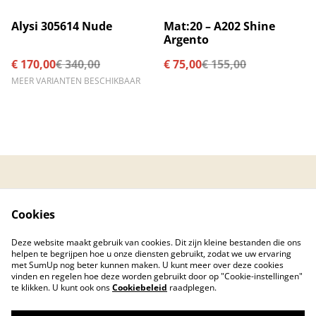
%
%
Alysi 305614 Nude
Mat:20 – A202 Shine
Argento
€ 170,00
€ 340,00
€ 75,00
€ 155,00
MEER VARIANTEN BESCHIKBAAR
Contacteer ons
Algemene
voorwaarden
Cookies
Privacybeleid
Cookiebeleid
Created by © 2026
Deze website maakt gebruik van cookies. Dit zijn kleine bestanden die ons
PC Care Center
helpen te begrijpen hoe u onze diensten gebruikt, zodat we uw ervaring
met SumUp nog beter kunnen maken. U kunt meer over deze cookies
vinden en regelen hoe deze worden gebruikt door op "Cookie-instellingen"
te klikken. U kunt ook ons
Cookiebeleid
raadplegen.