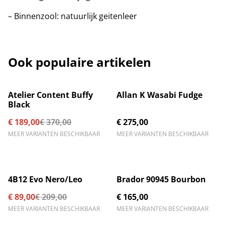
– Binnenzool: natuurlijk geitenleer
Ook populaire artikelen
%
Atelier Content Buffy
Allan K Wasabi Fudge
Black
€ 189,00
€ 370,00
€ 275,00
MEER VARIANTEN BESCHIKBAAR
MEER VARIANTEN BESCHIKBAAR
%
4B12 Evo Nero/Leo
Brador 90945 Bourbon
€ 89,00
€ 209,00
€ 165,00
MEER VARIANTEN BESCHIKBAAR
MEER VARIANTEN BESCHIKBAAR