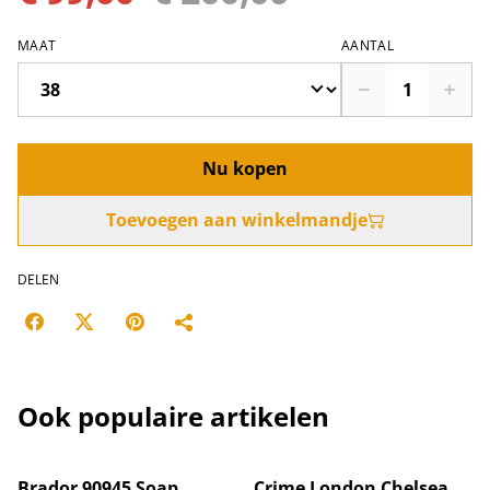
MAAT
AANTAL
Nu kopen
Toevoegen aan winkelmandje
DELEN
Ook populaire artikelen
%
Brador 90945 Soap
Crime London Chelsea